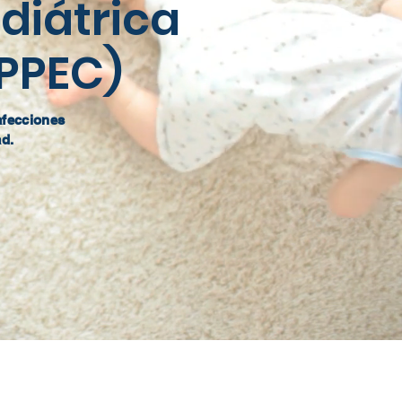
diátrica
(PPEC)
afecciones
ad.