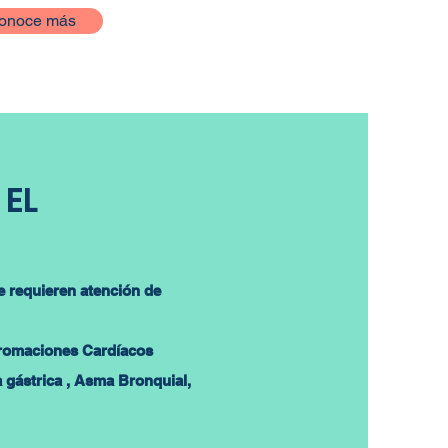
onoce más
 EL
 requieren atención de
lfromaciones Cardíacos
 gástrica , Asma Bronquial,