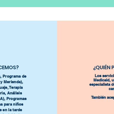
ECEMOS?
¿QUIÉN 
Los servic
a, Programa de
Medicaid, u
y Merienda),
especialista d
uaje, Terapia
ca
ia, Análisis
También ace
A), Programas
a para niños
e en la tarde